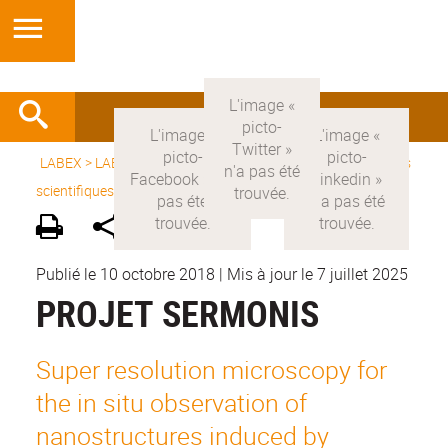
LABEX >
LABEX MANUTECH-SISE
>
Version française
> Axes
scientifiques >
Axes scientifiques 2011-2019
Publié le 10 octobre 2018
|
Mis à jour le 7 juillet 2025
PROJET SERMONIS
Super resolution microscopy for
the in situ observation of
nanostructures induced by